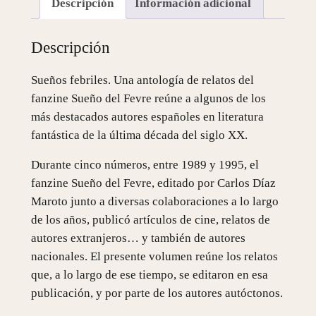
Descripción
Información adicional
ñ
o
Descripción
s
F
Sueños febriles. Una antología de relatos del
e
fanzine Sueño del Fevre reúne a algunos de los
b
más destacados autores españoles en literatura
r
fantástica de la última década del siglo XX.
i
l
Durante cinco números, entre 1989 y 1995, el
e
fanzine Sueño del Fevre, editado por Carlos Díaz
s
Maroto junto a diversas colaboraciones a lo largo
c
de los años, publicó artículos de cine, relatos de
a
autores extranjeros… y también de autores
n
nacionales. El presente volumen reúne los relatos
t
que, a lo largo de ese tiempo, se editaron en esa
i
publicación, y por parte de los autores autóctonos.
d