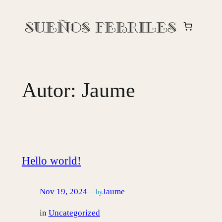
Saltar
al
contenido
Autor:
Jaume
Hello world!
Nov 19, 2024
—
Jaume
by
in
Uncategorized